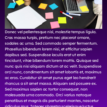
Donec vel pellentesque nisl, molestie tempus ligula.
Cras massa turpis, pretium nec placerat ornare,
sodales ac urna. Sed commodo semper fermentum.
Phasellus bibendum lorem nisi, et efficitur sapien
dapibus sed. Suspendisse iaculis erat ut enim
tincidunt, vitae bibendum lorem mattis. Quisque sed
nunc quis nisi aliquam dictum at ac velit. Suspendisse
orci nunc, condimentum sit amet lobortis et, maximus
ac eros. Curabitur sit amet purus eget leo hendrerit
rhoncus a sit amet massa. Aliquam sed posuere ex.
Sed maximus sapien ac tortor consequat, non
malesuada urna commodo. Orci varius natoque
penatibus et magnis dis parturient montes, nascetur
ridiculus mus. Integer pharetra scelerisque luctus.